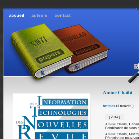
accueil
auteurs
contact
Amine Chaibi
Articles
(4 trouvés.) :
[ 2014 ]
Amine Chaibi
,
Hanan
Pondération de blocs d
Amine Chaibi
,
Musta
Détection de nouveauté