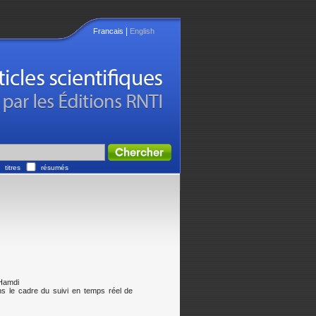
|
Francais
English
titres
résumés
Hamdi
s le cadre du suivi en temps réel de