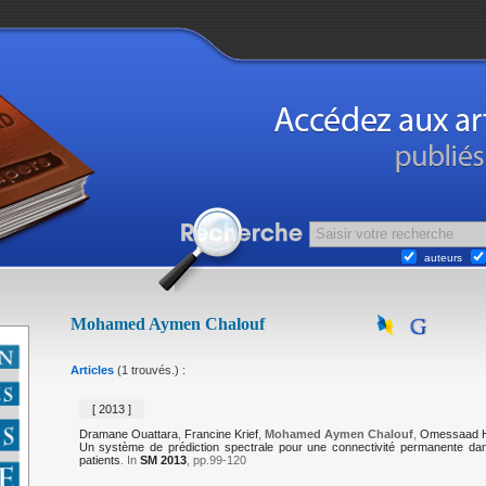
auteurs
Mohamed Aymen Chalouf
Articles
(1 trouvés.) :
[ 2013 ]
Dramane Ouattara
,
Francine Krief
,
Mohamed Aymen Chalouf
,
Omessaad 
Un système de prédiction spectrale pour une connectivité permanente dan
patients
. In
SM 2013
, pp.99-120