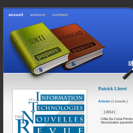
accueil
auteurs
contact
Patrick Lloret
Articles
(1 trouvés.) :
[ 2014 ]
Célia Da Costa Pereir
Vectorisation paramét