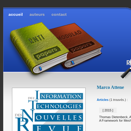
accueil
auteurs
contact
Marco Attene
Articles
(1 trouvés.) :
[ 2015 ]
Thomas Dietenbeck
,
A
A Framework for Mesh 