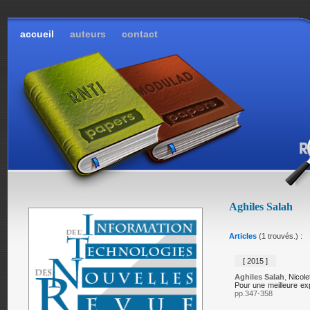
accueil
auteurs
contact
Aghiles Salah
Articles
(1 trouvés.) :
[ 2015 ]
Aghiles Salah
,
Nicole
Pour une meilleure expl
pp.347-358