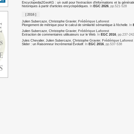
Encyclopedia2GeoKG : un outil pour l'extraction d'informations et la génér
historiques à partir d'articles encyclopédiques
. In
EGC 2026
, pp.521-528
[ 2016 ]
Julien Subercaze
,
Christophe Gravier
,
Frédérique Laforest
Plongement de métrique pour le calcul de similarité sémantique à l'échelle
. In
Julien Subercaze
,
Christophe Gravier
,
Frédérique Laforest
Extraction de commentaires utilisateurs sur le Web
. In
EGC 2016
, pp.237-24
Jules Chevalier
,
Julien Subercaze
,
Christophe Gravier
,
Frédérique Laforest
Slider : un Raisonneur Incrémental Évolutif
. In
EGC 2016
, pp.537-538