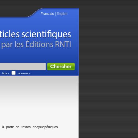
|
Francais
English
titres
résumés
 à partir de textes encyclopédiques