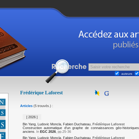
auteurs
Frédérique Laforest
Articles
(5 trouvés.) :
[ 2026 ]
Bin Yang
,
Ludovic Moncla
,
Fabien Duchateau
,
Frédérique Laforest
Construction automatique d'un graphe de connaissances géo-historiques
anciens
. In
EGC 2026
, pp.25-36
Bin Yang
,
Ludovic Moncla
,
Fabien Duchateau
,
Frédérique Laforest