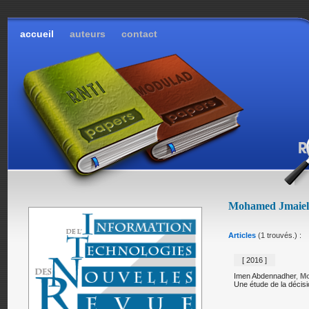
accueil
auteurs
contact
Mohamed Jmai
Articles
(1 trouvés.) :
[ 2016 ]
Imen Abdennadher
,
M
Une étude de la décis