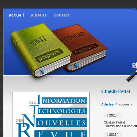
accueil
auteurs
contact
Chakib Fettal
Articles
(4 trouvés.) :
[ 2025 ]
Chakib Fettal
Contributions à une ef
[ 2023 ]