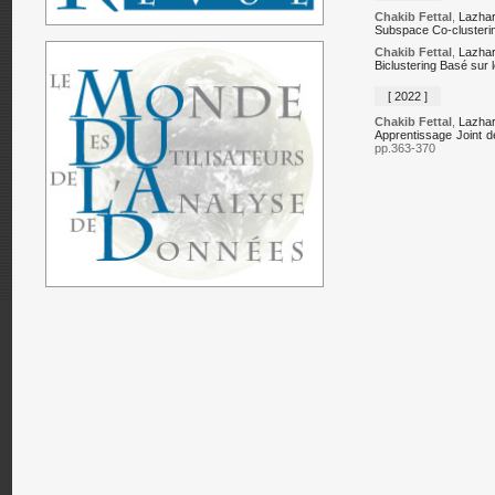
Chakib Fettal
,
Lazhar
Subspace Co-clusterin
Chakib Fettal
,
Lazhar
Biclustering Basé sur 
[ 2022 ]
Chakib Fettal
,
Lazhar
Apprentissage Joint d
pp.363-370