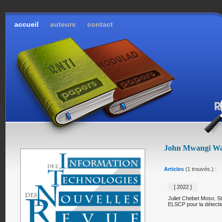
accueil
auteurs
contact
John Mwangi Wa
Articles
(1 trouvés.) :
[ 2022 ]
Juliet Chebet Moso
,
S
ELSCP pour la détectio