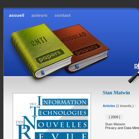
accueil
auteurs
contact
Stan Matwin
Articles
(1 trouvés.) :
[ 2009 ]
Stan Matwin
Privacy and Data Min