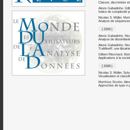
Classer, discriminer 
Alexis Gabadinho
,
Gil
Indice de complexité p
Nicolas S. Müller
,
Matt
Analyse de séquence
[ 2009 ]
Alexis Gabadinho
,
Nic
Analyse de dissimilarit
Alexis Gabadinho
,
Nic
TraMineR: une librairi
Gilbert Ritschard
,
Mat
Applications à la socio
[ 2008 ]
Nicolas S. Müller
,
Sylv
Visualisation et classi
Matthias Studer
,
Alex
Approches de type n-g