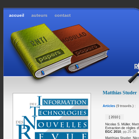
accueil
auteurs
contact
Matthias Studer
Articles
(9 trouvés.) :
[ 2010 ]
Nicolas S. Müller
,
Matt
Extraction de règles d
EGC 2010
, pp.25-36
Matthias Studer
,
Nico