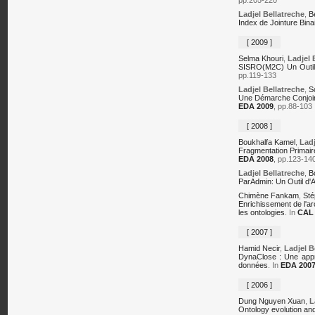
Ladjel Bellatreche
,
B
Index de Jointure Bina
[ 2009 ]
Selma Khouri
,
Ladjel 
SISRO(M2C) Un Outil 
pp.119-133
Ladjel Bellatreche
,
S
Une Démarche Conjoin
EDA 2009
, pp.88-103
[ 2008 ]
Boukhalfa Kamel
,
Ladj
Fragmentation Primair
EDA 2008
, pp.123-14
Ladjel Bellatreche
,
B
ParAdmin: Un Outil d'A
Chimène Fankam
,
Sté
Enrichissement de l'a
les ontologies
. In
CAL 
[ 2007 ]
Hamid Necir
,
Ladjel B
DynaClose : Une appro
données
. In
EDA 200
[ 2006 ]
Dung Nguyen Xuan
,
L
Ontology evolution an