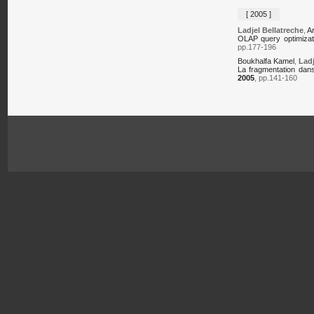
[ 2005 ]
Ladjel Bellatreche
,
A
OLAP query optimiza
pp.177-196
Boukhalfa Kamel
,
Ladj
La fragmentation dan
2005
, pp.141-160