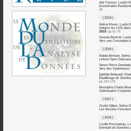
Abir Farouzi
,
Ladjel B
Enumération Randomis
46
[ 2019 ]
Selma Khouri
,
Ladjel 
Intégrer les LOD dans
2019
, pp.61-76
Soumia Benkrid
,
Ladje
Vers une Conception 
[ 2018 ]
Nabila Berkani
,
Selma 
Linked Open Data pour
Simon Pierre Dembele
Vers des Optimiseurs 
Djahida Belayadi
,
Khal
Équilibrage de Distrib
pp.163-178
Mustapha Chaba Mou
Optimisation Conjoin
[ 2017 ]
Zouhir Djilani
,
Selma K
Les Besoins Fonctionne
[ 2016 ]
Cyrille Ponchateau
,
La
Entrepôt de Données d