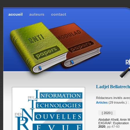
accueil
auteurs
contact
Ladjel Bellatrech
Rédacteurs invités ave
Articles
(29 trouvés.) :
[ 2020 ]
Abdallah Khelil
,
Amin 
EXGRAF: Exploration 
2020
, pp.47-60