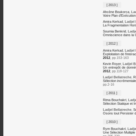
[ 2013 ]
Ahcène Boukorca
,
Lad
Votre Plan d'Exécution
Amira Kerkad
,
Ladjel 
La Fragmentation Horiz
Soumia Benkrid
,
Ladje
Omniscience dans la C
[ 2012 ]
Amira Kerkad
,
Ladjel 
Exploitation de l'inte
2012
, pp.153-163
Kevin Royer
,
Ladjel B
Un entrepôt de donnée
2012
, pp.118-127
Ladjel Bellatreche
,
R
Sélection incrémentale
pp.2-16
[ 2011 ]
Rima Bouchakri
,
Ladje
Sélection Statique et 
Ladjel Bellatreche
,
S
Osons tout Persister 
[ 2010 ]
Rym Bouchakri
,
Ladje
Une Sélection Multiple
pp.205-220