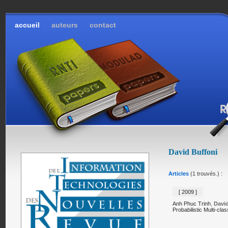
accueil
auteurs
contact
David Buffoni
Articles
(1 trouvés.) :
[ 2009 ]
Anh Phuc Trinh
,
David
Probabilistic Multi-cla