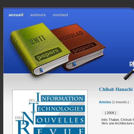
accueil
auteurs
contact
Chihab Hanachi
Articles
(1 trouvés.) :
[ 2008 ]
Inès Thabet
,
Chihab 
Vers une Architecture 