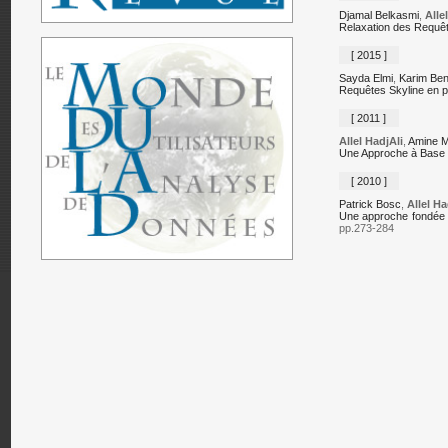
Djamal Belkasmi
,
Alle
Relaxation des Requêt
[ 2015 ]
Sayda Elmi
,
Karim Ben
Requêtes Skyline en p
[ 2011 ]
Allel HadjAli
,
Amine M
Une Approche à Base d
[ 2010 ]
Patrick Bosc
,
Allel Ha
Une approche fondée su
pp.273-284