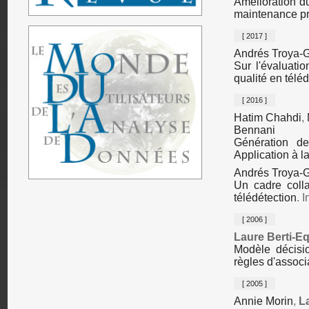
Amélioration d
maintenance pr
[ 2017 ]
Andrés Troya-G
Sur l'évaluati
qualité en télé
[ 2016 ]
Hatim Chahdi
,
Bennani
Génération de
Application à la
Andrés Troya-G
Un cadre colla
télédétection
. 
[ 2006 ]
Laure Berti-Eq
Modèle décisi
règles d'associ
[ 2005 ]
Annie Morin
,
La