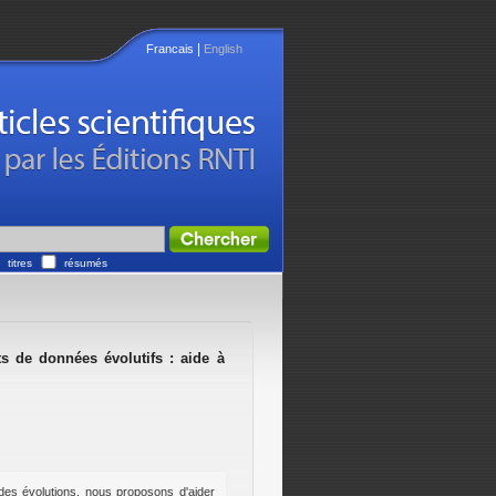
|
Francais
English
titres
résumés
s de données évolutifs : aide à
es évolutions, nous proposons d'aider