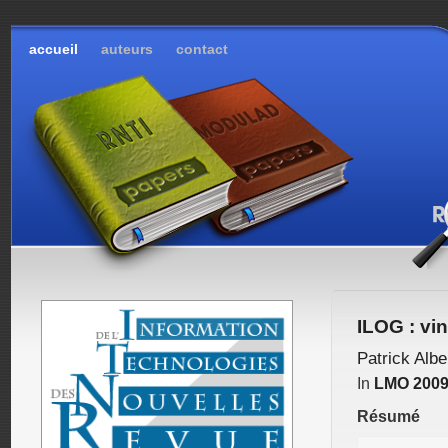
accueil
auteurs
contact
ILOG : vin
Patrick Albe
In
LMO 200
Résumé