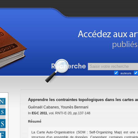
auteurs
Apprendre les contraintes topologiques dans les cartes a
Guénaël Cabanes
,
Younès Bennani
In
EGC 2011
, vol. RNTI-E-20, pp.137-148
Résumé
La Carte Auto-Organisatrice (SOM : Self-Organizing Map) est une m
structure d'un ensemble de données. Cependant, certaines contraint