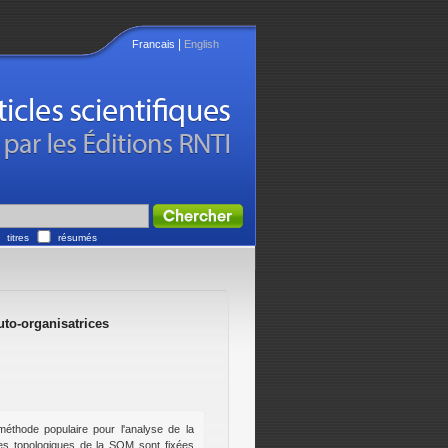
|
Francais
English
titres
résumés
uto-organisatrices
éthode populaire pour l'analyse de la
es topologiques de la SOM sont fixées