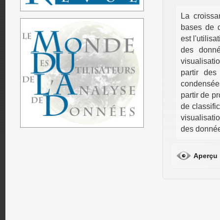
La croiss
bases de d
est l'utili
des donné
visualisat
partir de
condensée
partir de p
de classif
visualisati
des donnée
Aperçu