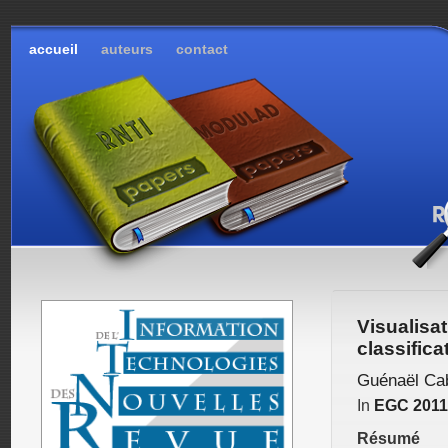
accueil
auteurs
contact
Visualisa
classific
Guénaël Ca
In
EGC 2011
Résumé