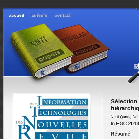
accueil
auteurs
contact
Sélectio
hiérarchi
Nhat-Quang Do
In
EGC 201
Résumé