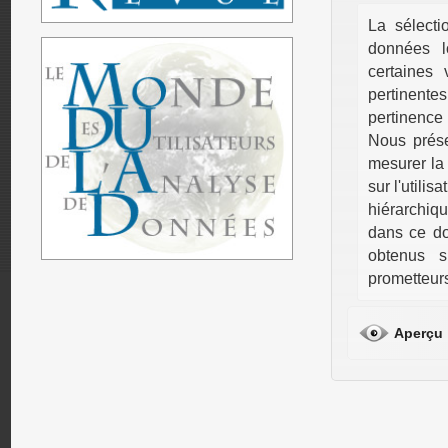
La sélecti
données l
certaines 
pertinent
pertinence 
Nous prése
mesurer la
sur l'utili
hiérarchiqu
dans ce do
obtenus s
prometteur
Aperçu