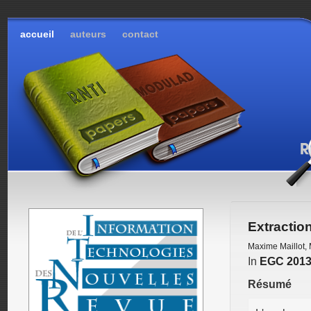
accueil
auteurs
contact
Extractio
Maxime Maillot
,
In
EGC 201
Résumé