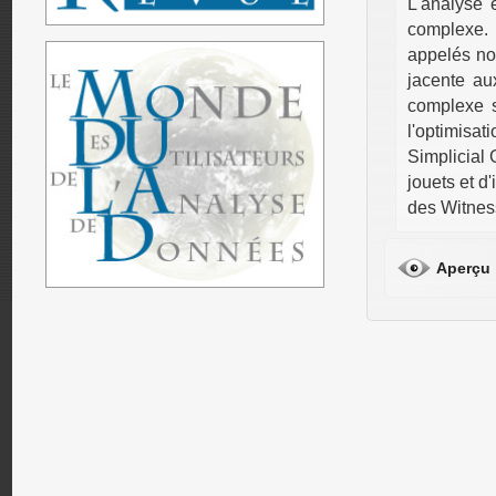
L'analyse 
complexe. 
appelés nom
jacente au
complexe s
l'optimis
Simplicial 
jouets et d
des Witnes
Aperçu