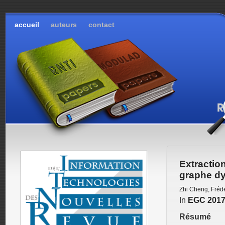
accueil
auteurs
contact
Extracti
graphe dy
Zhi Cheng
,
Frédé
In
EGC 201
Résumé