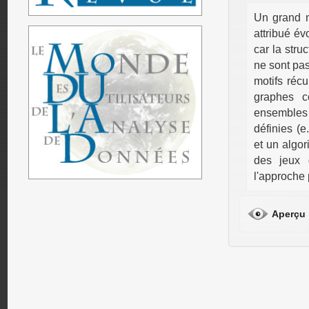
Un grand n
attribué év
car la stru
ne sont pas
motifs réc
graphes c
ensembles d
définies (e
et un algor
des jeux 
l'approche 
Aperçu