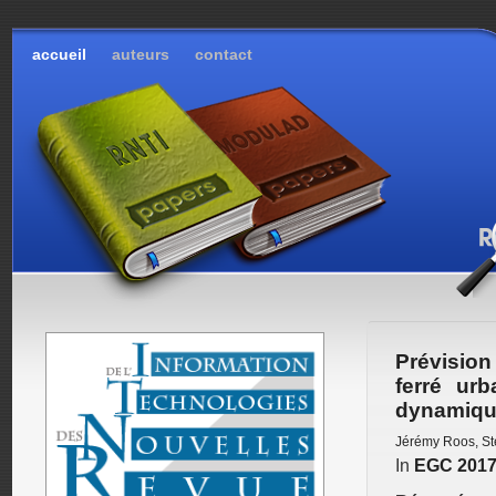
accueil
auteurs
contact
Prévisio
ferré ur
dynamiqu
Jérémy Roos
,
St
In
EGC 201