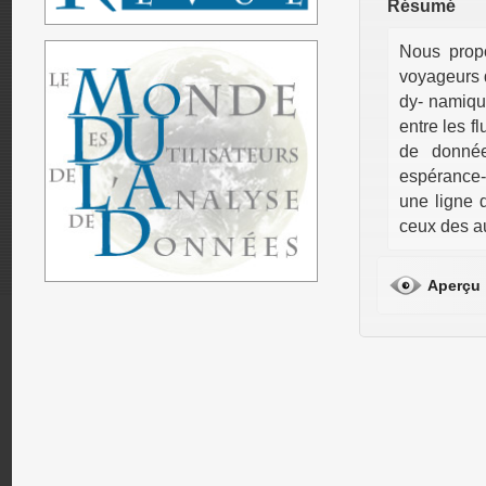
Résumé
Nous prop
voyageurs 
dy- namique
entre les f
de donnée
espérance-
une ligne 
ceux des a
Aperçu