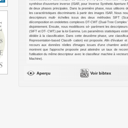
synthèse d'ouverture inverse (ISAR, pour Inverse Synthetic Aperture
de deux phases principales. Dans la première phase, nous utilisons d
les caractéristiques discriminants à partir des images ISAR. Nous no
descripteurs multi- échelles issus des deux méthodes SIFT (Scal
décomposition en ondelettes complexes DT-CWT (Dual-Tree Complex Wa
disjointement. Ensuite, nous modélisons sé- parément les descripteu
(SIFT et DT- CWT) par la loi Gamma. Les paramètres statistiques estim
dédiée à la classification. Dans cette deuxième phase, une classifi
Representation-based Classifi- cation) est proposée. Afin d'évaluer e
recours aux données réelles d'images issues d'une chambre anéch
montrent que l'approche proposée peut atteindre un taux de recon
l'utilisation du même descripteur avec le classifieur machine à vecte
Machine).
Aperçu
Voir bibtex