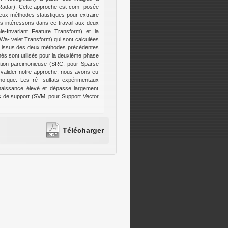
 Radar). Cette approche est com- posée
eux méthodes statistiques pour extraire
us intéressons dans ce travail aux deux
e-Invariant Feature Transform) et la
- velet Transform) qui sont calculées
rs issus des deux méthodes précédentes
és sont utilisés pour la deuxième phase
cation parcimonieuse (SRC, pour Sparse
t valider notre approche, nous avons eu
oïque. Les ré- sultats expérimentaux
naissance élevé et dépasse largement
urs de support (SVM, pour Support Vector
Télécharger