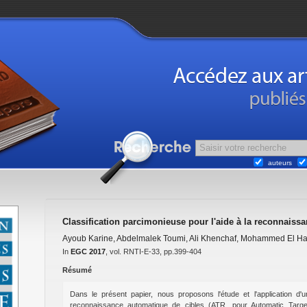
auteurs
Classification parcimonieuse pour l'aide à la reconnaissa
Ayoub Karine
,
Abdelmalek Toumi
,
Ali Khenchaf
,
Mohammed El Ha
In
EGC 2017
, vol. RNTI-E-33, pp.399-404
Résumé
Dans le présent papier, nous proposons l'étude et l'application d'
reconnaissance automatique de cibles (ATR, pour Automatic Targe