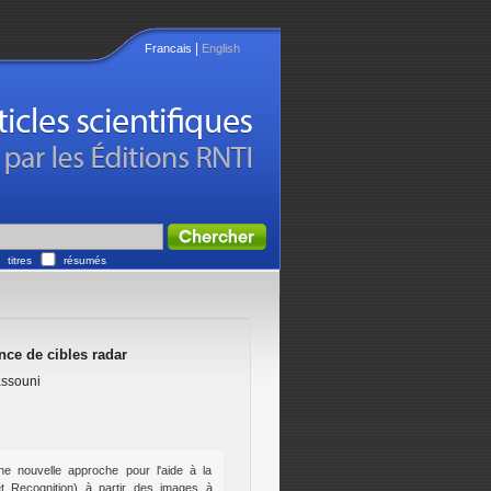
|
Francais
English
titres
résumés
nce de cibles radar
ssouni
une nouvelle approche pour l'aide à la
t Recognition) à partir des images à