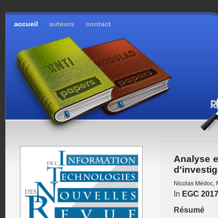
accueil
auteurs
contact
Analyse e
d'investig
Nicolas Médoc
,
In
EGC 201
Résumé