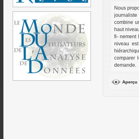
Nous propos
journaliste
combine une
haut niveau
fi- nement
niveau est
hiérarchiq
comparer l
demande.
Aperçu