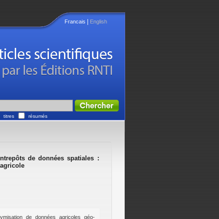
|
Francais
English
titres
résumés
ntrepôts de données spatiales :
agricole
nymisation de données agricoles géo-