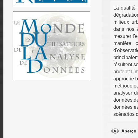
La qualité 
dégradatio
milieux ur
dans nos s
mesurer l'e
manière c
d'observat
principale
résultent s
brute et l'i
approche ba
méthodolo
analyser di
données de 
données es
scénarios d
Aperçu