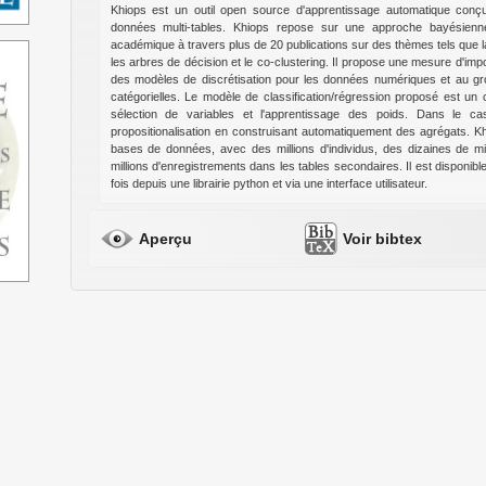
Khiops est un outil open source d'apprentissage automatique conç
données multi-tables. Khiops repose sur une approche bayésienn
académique à travers plus de 20 publications sur des thèmes tels que la s
les arbres de décision et le co-clustering. Il propose une mesure d'imp
des modèles de discrétisation pour les données numériques et au g
catégorielles. Le modèle de classification/régression proposé est un cl
sélection de variables et l'apprentissage des poids. Dans le cas
propositionalisation en construisant automatiquement des agrégats. K
bases de données, avec des millions d'individus, des dizaines de mil
millions d'enregistrements dans les tables secondaires. Il est disponi
fois depuis une librairie python et via une interface utilisateur.
Aperçu
Voir bibtex