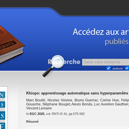
auteurs
Khiops: apprentissage automatique sans hyperparamètre
Marc Boullé
,
Nicolas Voisine
,
Bruno Guerraz
,
Carine Hue
,
Feli
Gouache
,
Stéphane Bouget
,
Alexis Bondu
,
Luc Aurelien Gauthier
Vincent Lemaire
In
EGC 2025
, vol. RNTI-E-41, pp.575-582
Résumé