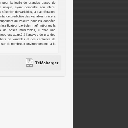
u pour la fouille de grandes bases de
e unique, ayant démontré son intérêt
élection de variables, la classification,
ortance prédictive des variables grâce à
roupement de valeurs pour les données
assificateur bayésien naïf, intégrant la
 de bases multi-tables, il offre une
hiops est adapté à l'analyse de grandes
liers de variables et des centaines de
ble sur de nombreux environnements, a la
Télécharger