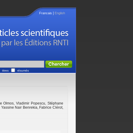
|
Francais
English
titres
résumés
pe Olmos
,
Vladimir Popescu
,
Stéphane
,
Yassine Nair Benrekia
,
Fabrice Clérot
,