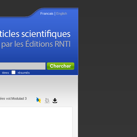
|
Francais
English
titres
résumés
nées
vol.Modulad 3