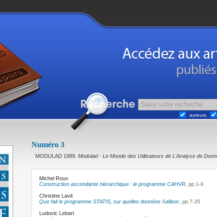
auteurs
Numéro 3
MODULAD 1989.
Modulad - Le Monde des Utilisateurs de L'Analyse de Don
Michel Roux
Construction ascendante hiérarchique : le programme CAHVR
, pp.1-6
Christine Lavit
Que fait le programme STATIS, sur quelles données l'utiliser
, pp.7-20
Ludovic Lebart