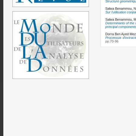
Structure géométriqu
Salwa Benammou,
N
Sur l'utilisation con
Salwa Benammou,
M
Determinants of the n
principal component
Dorra Ben Ayed Mez
Processus d'extract
pp.70-96