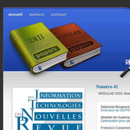
accueil
auteurs
contact
Numéro 41
MODULAD 2010.
Modu
Stéphanie Bougeard
Extension de l'ACPVI 
Abdellah Ait Ouahma
Optimisation pour pl
Francisco Casanova 