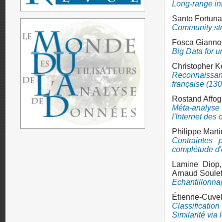
Long-range inf
Santo Fortuna
Community str
Fosca Giannot
Big Data for 
Christopher K
Reconnaissanc
française (13
Rostand Affog
Méta-analyse
l'Internet des 
Philippe Marti
Contraintes 
complétude d'
Lamine Diop
Arnaud Soule
Echantillonnag
Étienne-Cuvel
Classificati
Similarité vi