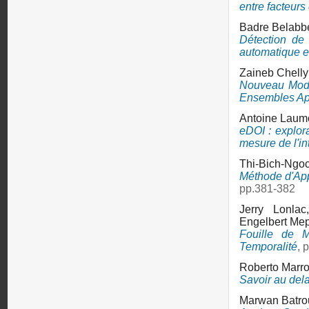
entre facteurs
Badre Belabb
Détection de 
automatique e
Zaineb Chell
Nouveau Modèl
Ensembles App
Antoine Laum
eDOI : explor
mesure de l'int
Thi-Bich-Ngo
Méthode d'App
pp.381-382
Jerry Lonla
Engelbert Me
Fouille de 
Temporalité
, 
Roberto Marr
Savoir au dela 
Marwan Batro