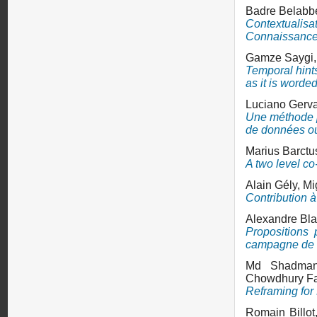
Badre Belabb
Contextuali
Connaissance
Gamze Saygi
Temporal hints
as it is worde
Luciano Gerv
Une méthode p
de données o
Marius Barctu
A two level co-
Alain Gély,
Mi
Contribution à 
Alexandre Bl
Propositions
campagne de f
Md Shadma
Chowdhury F
Reframing for 
Romain Billot