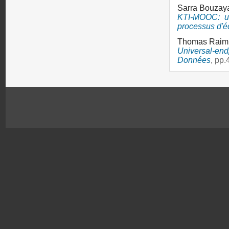
Sarra Bouzay
KTI-MOOC: un
processus d'é
Thomas Raimb
Universal-e
Données
, pp