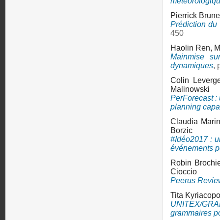
météorologiq
Pierrick Brun
Prédiction du
450
Haolin Ren,
M
Mainmise su
dynamiques
,
Colin Leverg
Malinowski
PerForecast : 
planning capac
Claudia Mari
Borzic
#Idéo2017 : u
événements po
Robin Brochi
Cioccio
Peerus Review:
Tita Kyriacop
UNITEX/GRAM
grammaires pou