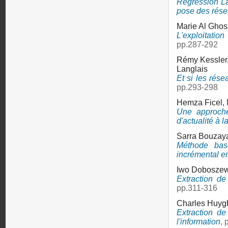
Régression La
pose des rése
Marie Al Ghos
L'exploitatio
pp.287-292
Rémy Kessler
Langlais
Et si les rés
pp.293-298
Hemza Ficel,
Une approche
d'actualité à l
Sarra Bouzay
Méthode basé
incrémental e
Iwo Doboszew
Extraction de
pp.311-316
Charles Huyg
Extraction de
l'information
, 