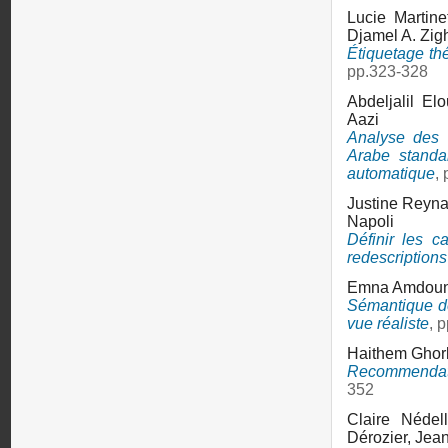
Lucie Martine
Djamel A. Zig
Étiquetage th
pp.323-328
Abdeljalil El
Aazi
Analyse des 
Arabe standa
automatique
,
Justine Reyn
Napoli
Définir les c
redescriptions
Emna Amdoun
Sémantique de
vue réaliste
, 
Haithem Ghor
Recommendati
352
Claire Nédel
Dérozier,
Jean