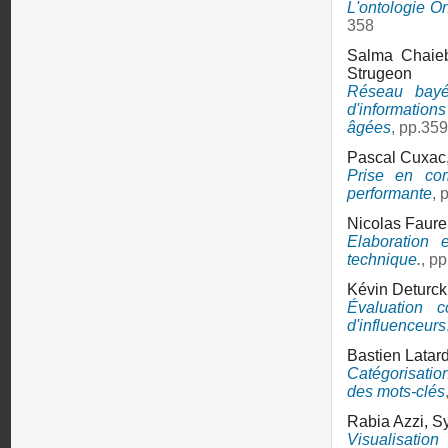
L'ontologie O
358
Salma Chaie
Strugeon
Réseau bayé
d'informatio
âgées
, pp.35
Pascal Cuxac
Prise en co
performante
, 
Nicolas Faure
Elaboration 
technique.
, p
Kévin Deturck
Évaluation c
d'influenceurs
Bastien Latar
Catégorisatio
des mots-clés
Rabia Azzi,
Sy
Visualisation