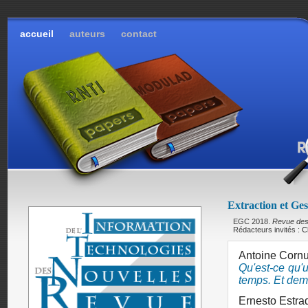
accueil
auteurs
contact
Extraction et Ge
EGC 2018.
Revue des 
Rédacteurs invités :
C
Antoine Cornu
Qu'est-ce qu'
temps. Et dem
Ernesto Estra