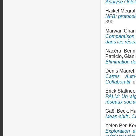
Analyse Ontol
Haikel Megrah
NFB: protocol
390
Marwan Gha
Comparaison d
dans les rés
Nacéra Benn
Patricio,
Gianl
Élimination de
Denis Maurel
Cartes Auto
Collaboratif
, 
Erick Stattner
PALM: Un algo
réseaux socia
Gaël Beck,
Ha
Mean-shift : C
Yelen Per,
Kev
Exploration e