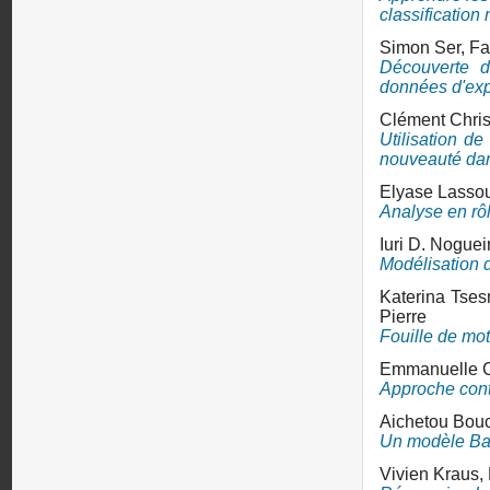
classification 
Simon Ser,
Fa
Découverte d
données d'exp
Clément Chri
Utilisation d
nouveauté dan
Elyase Lassou
Analyse en rô
Iuri D. Noguei
Modélisation 
Katerina Tses
Pierre
Fouille de mot
Emmanuelle C
Approche conte
Aichetou Bou
Un modèle Bay
Vivien Kraus,