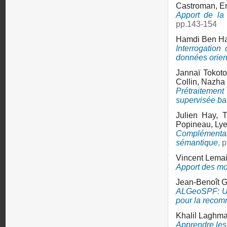
Castroman,
E
Apport de la 
pp.143-154
Hamdi Ben H
Interrogation
données orie
Jannaï Tokot
Collin,
Nazha 
Prétraitement
supervisée bas
Julien Hay,
Popineau,
Lye
Complémentar
sémantique
, 
Vincent Lemai
Apport des mo
Jean-Benoît G
ALGeoSPF: Un 
pour la recom
Khalil Laghma
Apprendre les 