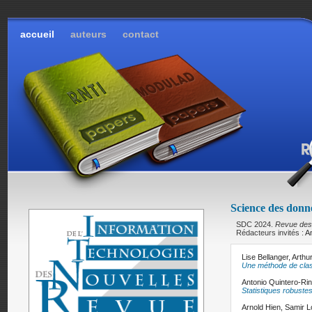
accueil
auteurs
contact
Science des donn
SDC 2024.
Revue des 
Rédacteurs invités :
An
Lise Bellanger,
Arthu
Une méthode de clas
Antonio Quintero-Ri
Statistiques robuste
Arnold Hien,
Samir L