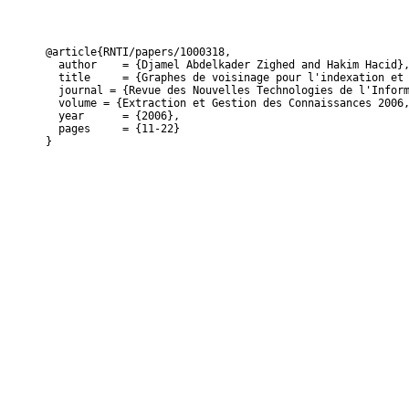
@article{RNTI/papers/1000318,

  author    = {Djamel Abdelkader Zighed and Hakim Hacid},
  title     = {Graphes de voisinage pour l'indexation et 
  journal = {Revue des Nouvelles Technologies de l'Inform
  volume = {Extraction et Gestion des Connaissances 2006,
  year      = {2006},

  pages     = {11-22}

}