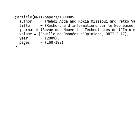
@article{RNTI/papers/1000885,

  author    = {Mehdi Adda and Rokia Missaoui and Petko Va
  title     = {Recherche d'informations sur le Web basée 
  journal = {Revue des Nouvelles Technologies de l'Inform
  volume = {Fouille de Données d'Opinions, RNTI-E-17},

  year      = {2009},

  pages     = {168-188}

}