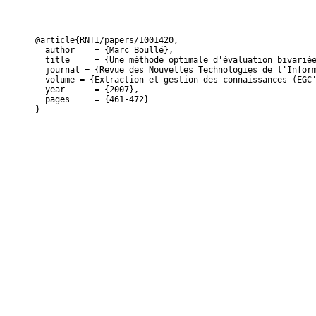
@article{RNTI/papers/1001420,

  author    = {Marc Boullé},

  title     = {Une méthode optimale d'évaluation bivariée
  journal = {Revue des Nouvelles Technologies de l'Inform
  volume = {Extraction et gestion des connaissances (EGC'
  year      = {2007},

  pages     = {461-472}

}