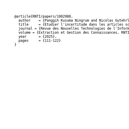
@article{RNTI/papers/1002988,

  author    = {Panggih Kusuma Ningrum and Nicolas Gutehrl
  title     = {Etudier l'incertitude dans les articles sc
  journal = {Revue des Nouvelles Technologies de l'Inform
  volume = {Extraction et Gestion des Connaissances, RNTI
  year      = {2025},

  pages     = {111-122}

}