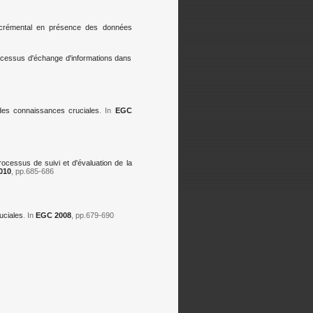
incrémental en présence des données
cessus d'échange d'informations dans
s des connaissances cruciales
. In
EGC
cessus de suivi et d'évaluation de la
010
, pp.685-686
uciales
. In
EGC 2008
, pp.679-690