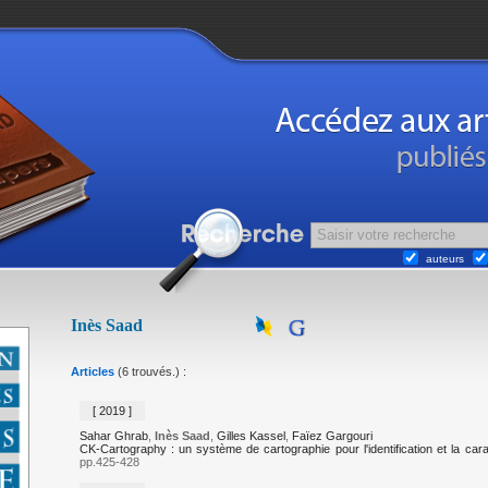
auteurs
Inès Saad
Articles
(6 trouvés.) :
[ 2019 ]
Sahar Ghrab
,
Inès Saad
,
Gilles Kassel
,
Faïez Gargouri
CK-Cartography : un système de cartographie pour l'identification et la cara
pp.425-428