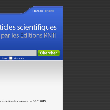
|
Francais
English
titres
résumés
ctérisation des savoirs
. In
EGC 2019
,