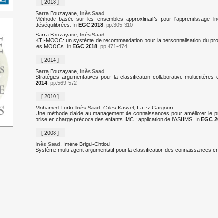
[ 2018 ]
Sarra Bouzayane
,
Inès Saad
Méthode basée sur les ensembles approximatifs pour l'apprentissage 
déséquilibrées
. In
EGC 2018
, pp.305-310
Sarra Bouzayane
,
Inès Saad
KTI-MOOC: un système de recommandation pour la personnalisation du pro
les MOOCs
. In
EGC 2018
, pp.471-474
[ 2014 ]
Sarra Bouzayane
,
Inès Saad
Stratégies argumentatives pour la classification collaborative multicritère
2014
, pp.569-572
[ 2010 ]
Mohamed Turki
,
Inès Saad
,
Gilles Kassel
,
Faïez Gargouri
Une méthode d'aide au management de connaissances pour améliorer le pro
prise en charge précoce des enfants IMC : application de l'ASHMS
. In
EGC 2
[ 2008 ]
Inès Saad
,
Imène Brigui-Chtioui
Système multi-agent argumentatif pour la classification des connaissances cr