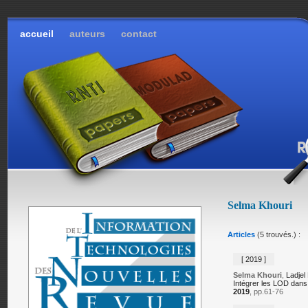
accueil
auteurs
contact
Selma Khouri
Articles
(5 trouvés.) :
[ 2019 ]
Selma Khouri
,
Ladjel
Intégrer les LOD dans
2019
, pp.61-76