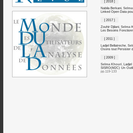
[ 2018 ]
Nabila Berkani
,
Selma
Linked Open Data pour
[ 2017 ]
Zouhir Djilani
,
Selma K
Les Besoins Fonctionne
[ 2011 ]
Ladjel Bellatreche
,
Sel
Osons tout Persister 
[ 2009 ]
Selma Khouri
,
Ladjel
SISRO(M2C) Un Outil 
pp.119-133