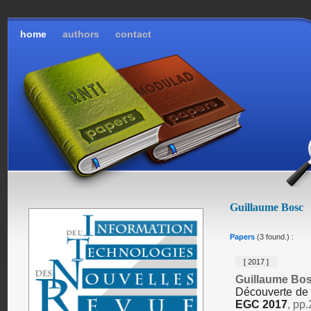
home
authors
contact
Guillaume Bosc
Papers
(3 found.) :
[ 2017 ]
Guillaume Bo
Découverte de 
EGC 2017
, pp