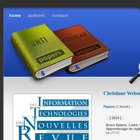
home
authors
contact
Christiane Webe
Papers
(1 found.) :
[ 2014 ]
Bruno Belarte
,
Cédric
Apprentissage de règle
pp.23-42