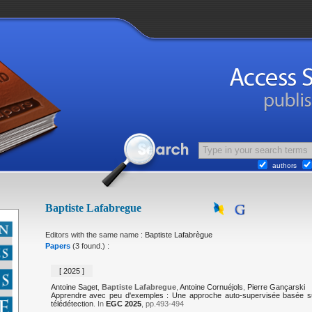
authors
Baptiste Lafabregue
Editors with the same name :
Baptiste Lafabrègue
Papers
(3 found.) :
[ 2025 ]
Antoine Saget
,
Baptiste Lafabregue
,
Antoine Cornuéjols
,
Pierre Gançarski
Apprendre avec peu d'exemples : Une approche auto-supervisée basée su
télédétection
. In
EGC 2025
, pp.493-494