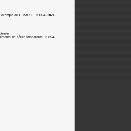
le : exemple de C-MAPSS
. In
EGC 2024
,
Vernier
émental de séries temporelles
. In
EGC