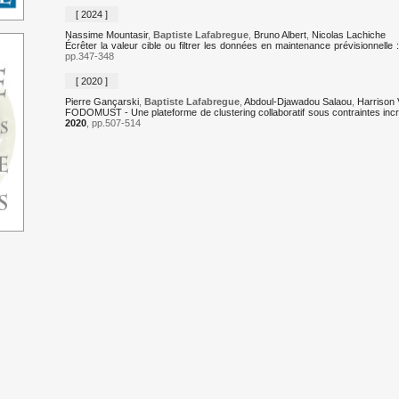
[ 2024 ]
Nassime Mountasir
,
Baptiste Lafabregue
,
Bruno Albert
,
Nicolas Lachiche
Écrêter la valeur cible ou filtrer les données en maintenance prévisionnel
pp.347-348
[ 2020 ]
Pierre Gançarski
,
Baptiste Lafabregue
,
Abdoul-Djawadou Salaou
,
Harrison 
FODOMUST - Une plateforme de clustering collaboratif sous contraintes incr
2020
, pp.507-514