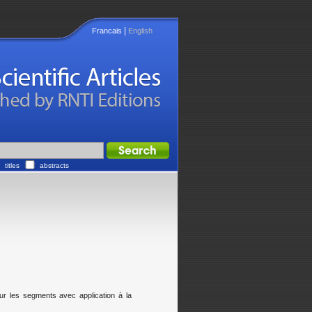
|
Francais
English
titles
abstracts
r les segments avec application à la