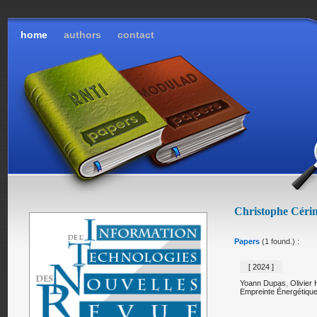
home
authors
contact
Christophe Céri
Papers
(1 found.) :
[ 2024 ]
Yoann Dupas
,
Olivier 
Empreinte Énergétique 