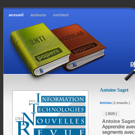
accueil
auteurs
contact
Antoine Saget
Articles
(1 trouvés.) :
[ 2025 ]
Antoine Saget
Apprendre avec
segments avec a