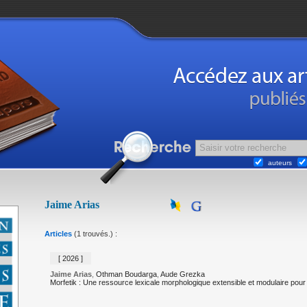
auteurs
Jaime Arias
Articles
(1 trouvés.) :
[ 2026 ]
Jaime Arias
,
Othman Boudarga
,
Aude Grezka
Morfetik : Une ressource lexicale morphologique extensible et modulaire pour 