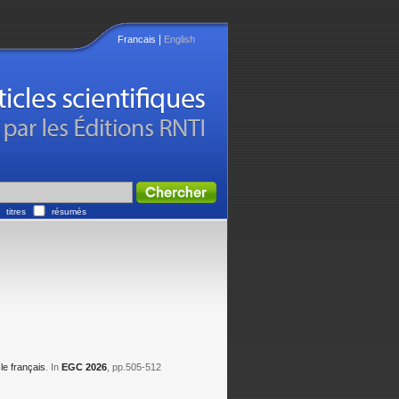
|
Francais
English
titres
résumés
le français
. In
EGC 2026
, pp.505-512