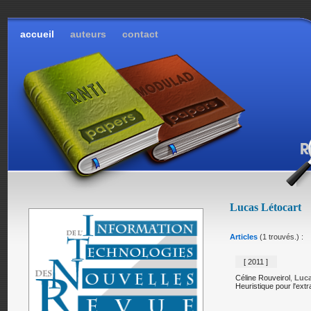
accueil
auteurs
contact
Lucas Létocart
Articles
(1 trouvés.) :
[ 2011 ]
Céline Rouveirol
,
Luca
Heuristique pour l'extr