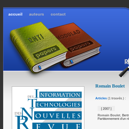
accueil
auteurs
contact
Romain Boulet
Articles
(1 trouvés.) :
[ 2007 ]
Romain Boulet
,
Bert
Partitionnement d'un ré