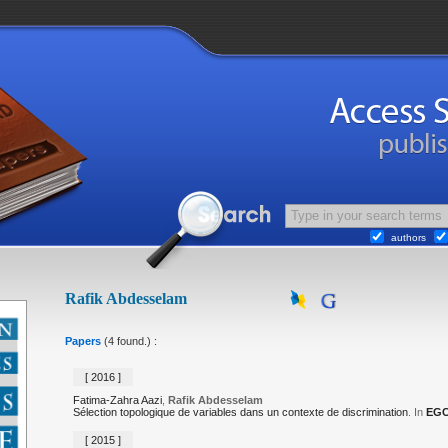
authors
Rafik Abdesselam
Papers
(4 found.) :
[ 2016 ]
Fatima-Zahra Aazi
,
Rafik Abdesselam
Sélection topologique de variables dans un contexte de discrimination
. In
EGC
[ 2015 ]