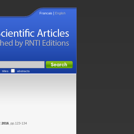
|
Francais
English
titles
abstracts
 2016
, pp.123-134