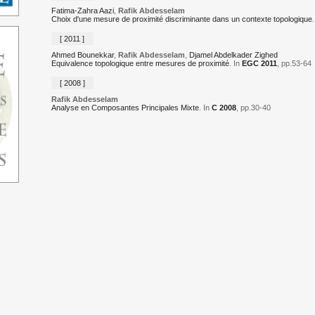
Fatima-Zahra Aazi
,
Rafik Abdesselam
Choix d'une mesure de proximité discriminante dans un contexte topologique
.
[ 2011 ]
Ahmed Bounekkar
,
Rafik Abdesselam
,
Djamel Abdelkader Zighed
Equivalence topologique entre mesures de proximité
. In
EGC 2011
, pp.53-64
[ 2008 ]
Rafik Abdesselam
Analyse en Composantes Principales Mixte
. In
C 2008
, pp.30-40