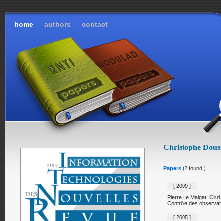
home
authors
contact
Christophe Dous
Papers
(2 found.) :
[ 2009 ]
Pierre Le Maigat
,
Chri
Contrôle des observat
[ 2005 ]