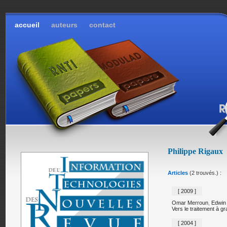
accueil
auteurs
contact
Philippe Rigaux
Articles
(2 trouvés.) :
[ 2009 ]
Omar Merroun
,
Edwin
Vers le traitement à 
[ 2004 ]